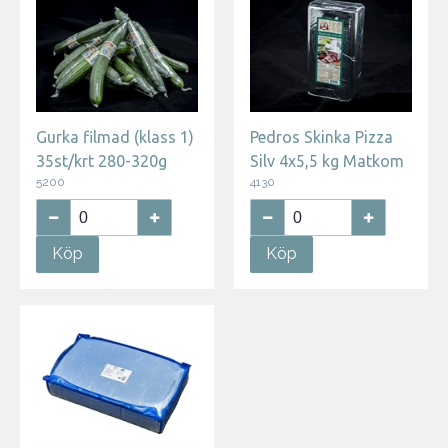
Gurka filmad (klass 1)
Pedros Skinka Pizza
35st/krt 280-320g
Silv 4x5,5 kg Matkom
5200
4130
Köp
Köp