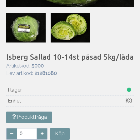
Isberg Sallad 10-14st påsad 5kg/låda
Artikelkod:
5000
Lev art.kod:
21281080
I lager
Enhet
KG
Produktfråga
Köp