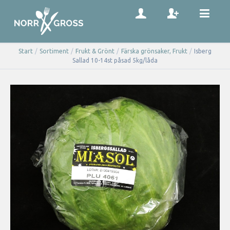
Start
/
Sortiment
/
Frukt & Grönt
/
Färska grönsaker, Frukt
/
Isberg
Sallad 10-14st påsad 5kg/låda