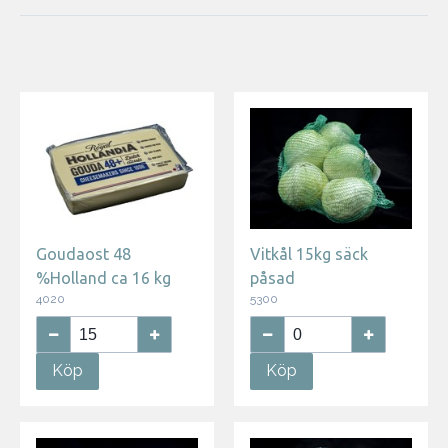
Goudaost 48
Vitkål 15kg säck
%Holland ca 16 kg
påsad
4020
5300
Köp
Köp