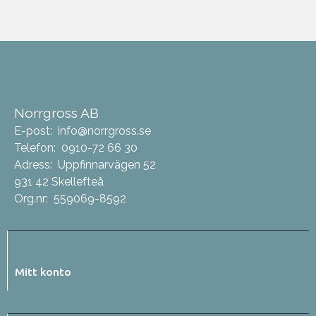
Norrgross AB
E-post:
info@norrgross.se
Telefon:
0910-72 66 30
Adress:
Uppfinnarvägen 52
931 42 Skellefteå
Org.nr:
559069-8592
Mitt konto