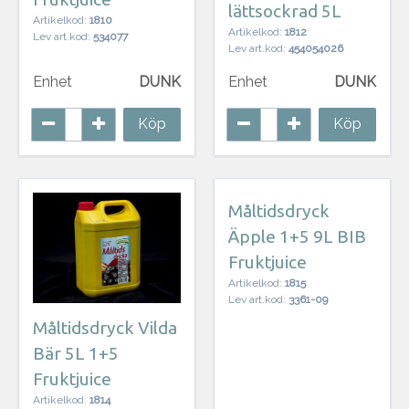
lättsockrad 5L
Artikelkod:
1810
Artikelkod:
1812
Lev art.kod:
534077
Lev art.kod:
454054026
Enhet
DUNK
Enhet
DUNK
Köp
Köp
Måltidsdryck
Äpple 1+5 9L BIB
Fruktjuice
Artikelkod:
1815
Lev art.kod:
3361-09
Måltidsdryck Vilda
Bär 5L 1+5
Fruktjuice
Artikelkod:
1814