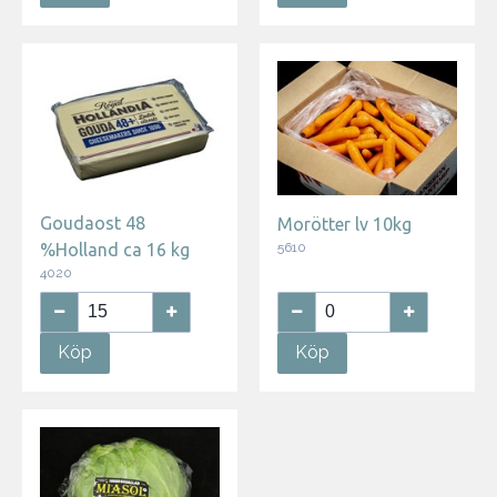
Goudaost 48
Morötter lv 10kg
5610
%Holland ca 16 kg
4020
Köp
Köp