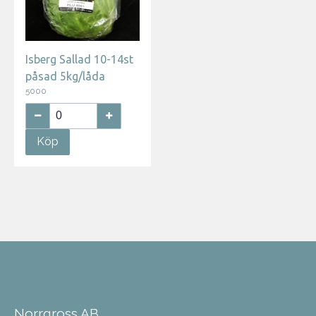
Isberg Sallad 10-14st
påsad 5kg/låda
5000
Köp
Norrgross AB