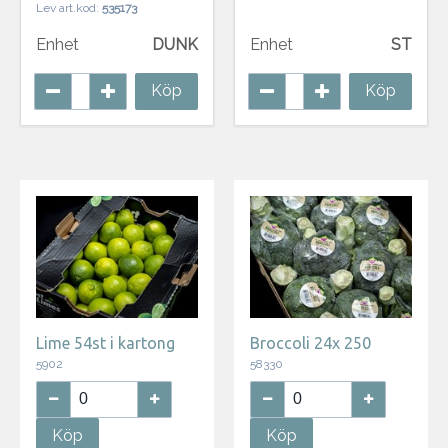
Lev art.kod:
535173
Enhet
DUNK
Enhet
ST
Köp
Köp
Lime 54st i kartong
Broccoli 24x 250
5902
58330
Köp
Köp