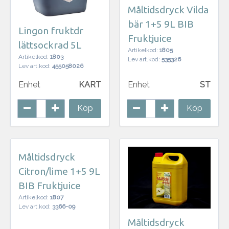
Måltidsdryck Vilda
bär 1+5 9L BIB
Lingon fruktdr
Fruktjuice
lättsockrad 5L
Artikelkod:
1805
Artikelkod:
1803
Lev art.kod:
535326
Lev art.kod:
455058026
Enhet
KART
Enhet
ST
Köp
Köp
Måltidsdryck
Citron/lime 1+5 9L
BIB Fruktjuice
Artikelkod:
1807
Lev art.kod:
3366-09
Måltidsdryck