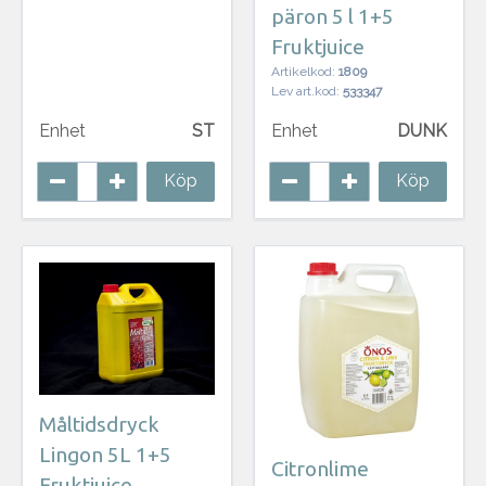
päron 5 l 1+5
Fruktjuice
Artikelkod:
1809
Lev art.kod:
533347
Enhet
ST
Enhet
DUNK
Köp
Köp
Måltidsdryck
Lingon 5L 1+5
Citronlime
Fruktjuice