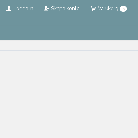
Logga in
Skapa konto
Varukorg
0