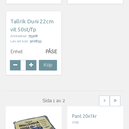
Tallrik Duni 22cm
vit 50st/fp
Artikelkod:
75308
Lev art.kod:
300833
Enhet
PÅSE
Köp
Sida
1
av
2
Pant 20x1kr
1091