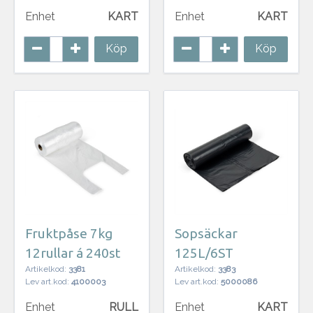
Enhet
KART
Enhet
KART
Köp
Köp
Fruktpåse 7kg
Sopsäckar
12rullar á 240st
125L/6ST
Artikelkod:
3381
Artikelkod:
3383
Lev art.kod:
4100003
Lev art.kod:
5000086
Enhet
RULL
Enhet
KART