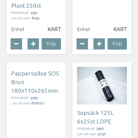
Plant 250st
Artikelkod:
3341
Lev art.kod:
6051
Enhet
KART
Enhet
KART
Köp
Köp
Papperspåse SOS
Brun
180x110x265mm
Artikelkod:
3343
Lev art.kod:
816002
Sopsäck 125L
6x25st LDPE
Artikelkod:
3350
Lev art.kod:
5030