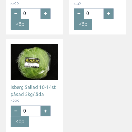
5300
4130
Köp
Köp
Isberg Sallad 10-14st
påsad 5kg/låda
5000
Köp