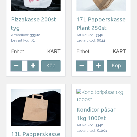
Pizzakasse 200st
17L Papperskasse
tyg
Plant 250st
Artikelkod:
33302
Artikelkod:
3340
Lev art.kod:
31
Lev art.kod:
6044
Enhet
KART
Enhet
KART
Köp
Köp
Konditoripåsar
1kg 1000st
Artikelkod:
3342
Lev art.kod:
K1001
13L Papperskasse