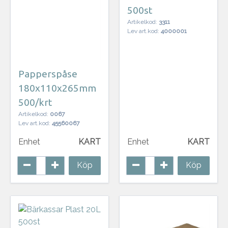
500st
Artikelkod:
3311
Lev art.kod:
4000001
Papperspåse
180x110x265mm
500/krt
Artikelkod:
0067
Lev art.kod:
45560067
Enhet
KART
Enhet
KART
Köp
Köp