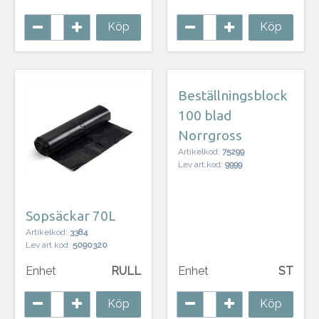
Köp
Köp
Beställningsblock
100 blad
Norrgross
Artikelkod:
75299
Lev art.kod:
9999
Sopsäckar 70L
Artikelkod:
3384
Lev art.kod:
5090320
Enhet
RULL
Enhet
ST
Köp
Köp