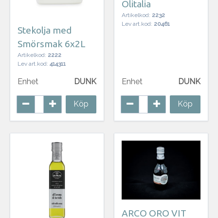
Olitalia
Artikelkod:
2232
Lev art.kod:
20461
Stekolja med
Smörsmak 6x2L
Artikelkod:
2222
Lev art.kod:
414311
Enhet
DUNK
Enhet
DUNK
Köp
Köp
ARCO ORO VIT