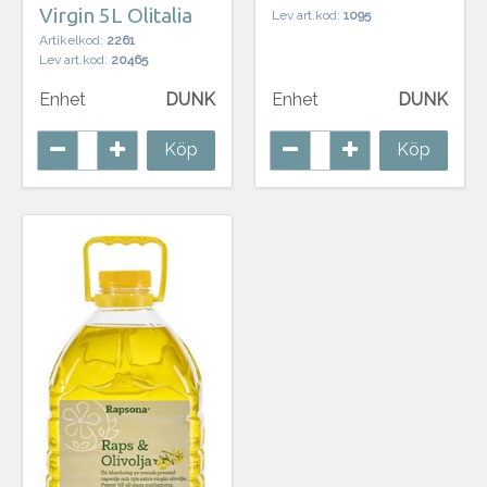
Virgin 5L Olitalia
Lev art.kod:
1095
Artikelkod:
2261
Lev art.kod:
20465
Enhet
DUNK
Enhet
DUNK
Köp
Köp