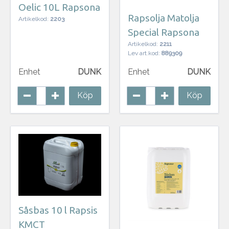
Oelic 10L Rapsona
Rapsolja Matolja
Artikelkod:
2203
Special Rapsona
Artikelkod:
2211
Lev art.kod:
889309
Enhet
DUNK
Enhet
DUNK
Köp
Köp
Såsbas 10 l Rapsis
KMCT