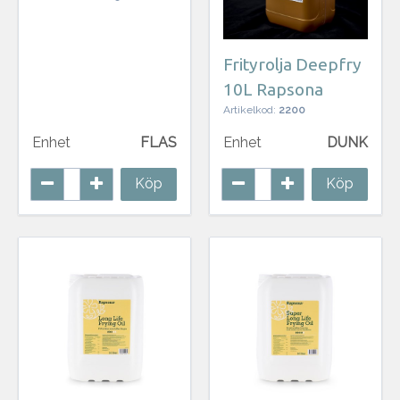
Frityrolja Deepfry
10L Rapsona
Artikelkod:
2200
Enhet
FLAS
Enhet
DUNK
Köp
Köp