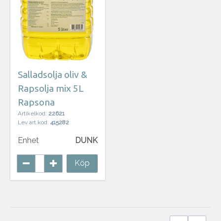
Salladsolja oliv &
Rapsolja mix 5L
Rapsona
Artikelkod:
22621
Lev art.kod:
415282
Enhet
DUNK
Köp