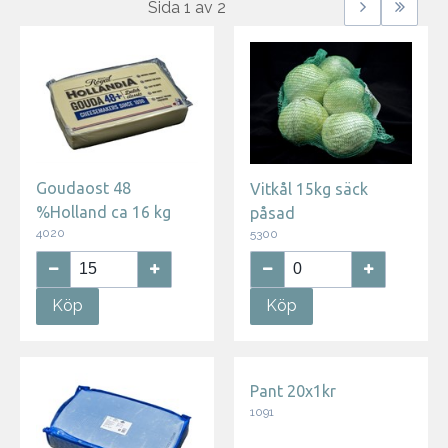
Sida
1
av
2
Goudaost 48
Vitkål 15kg säck
%Holland ca 16 kg
påsad
4020
5300
Köp
Köp
Pant 20x1kr
1091