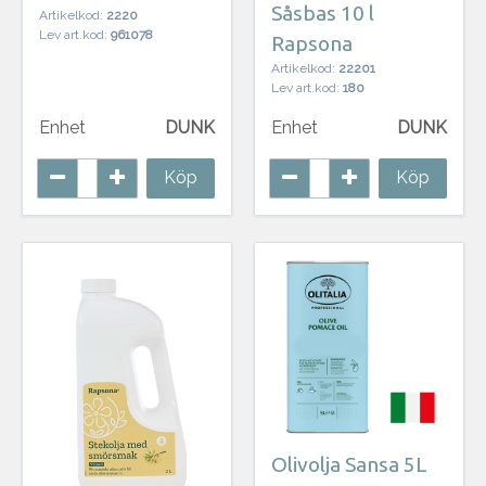
Såsbas 10 l
Artikelkod:
2220
Lev art.kod:
961078
Rapsona
Artikelkod:
22201
Lev art.kod:
180
Enhet
DUNK
Enhet
DUNK
Köp
Köp
Olivolja Sansa 5L