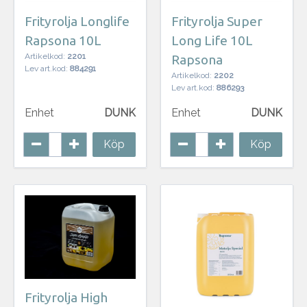
Frityrolja Longlife
Frityrolja Super
Rapsona 10L
Long Life 10L
Artikelkod:
2201
Rapsona
Lev art.kod:
884291
Artikelkod:
2202
Lev art.kod:
886293
Enhet
DUNK
Enhet
DUNK
Köp
Köp
Frityrolja High