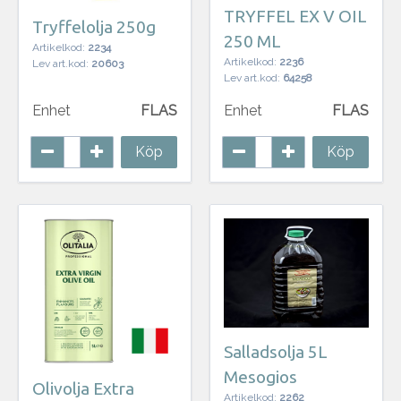
TRYFFEL EX V OIL
Tryffelolja 250g
250 ML
Artikelkod:
2234
Artikelkod:
2236
Lev art.kod:
20603
Lev art.kod:
64258
Enhet
FLAS
Enhet
FLAS
Köp
Köp
Salladsolja 5L
Mesogios
Olivolja Extra
Artikelkod:
2262