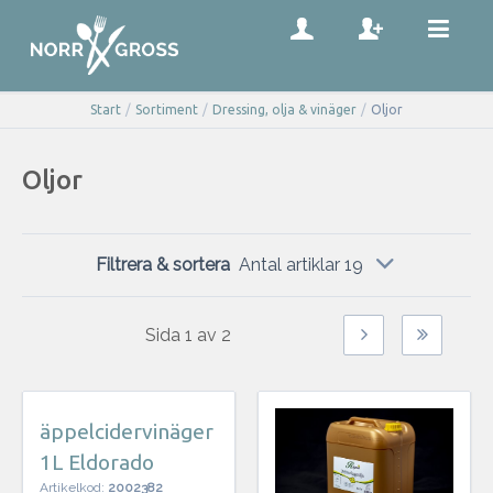
Start
/
Sortiment
/
Dressing, olja & vinäger
/
Oljor
Oljor
Filtrera & sortera
Antal artiklar 19
Sida
1
av
2
äppelcidervinäger
1L Eldorado
Artikelkod:
2002382