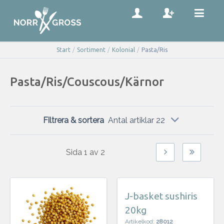
Start
/
Sortiment
/
Kolonial
/
Pasta/Ris
Pasta/Ris/Couscous/Kärnor
Filtrera & sortera
Antal artiklar 22
Sida
1
av
2
J-basket sushiris
20kg
Artikelkod:
28012