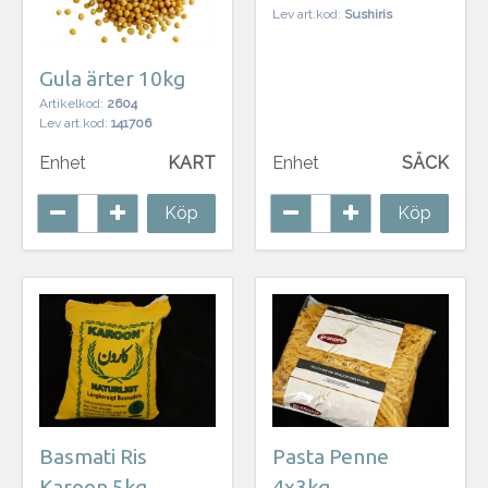
Lev art.kod:
Sushiris
Gula ärter 10kg
Artikelkod:
2604
Lev art.kod:
141706
Enhet
KART
Enhet
SÄCK
Köp
Köp
Basmati Ris
Pasta Penne
Karoon 5kg
4x3kg