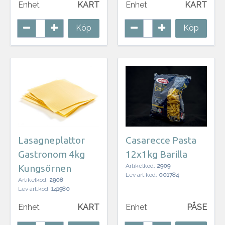
Enhet
KART
Enhet
KART
Köp
Köp
Lasagneplattor
Casarecce Pasta
Gastronom 4kg
12x1kg Barilla
Artikelkod:
2909
Kungsörnen
Lev art.kod:
001784
Artikelkod:
2908
Lev art.kod:
141980
Enhet
KART
Enhet
PÅSE