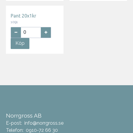
Pant 20x1kr
1091
Köp
Norrgross AB
E-post:
info@norrgross.se
Telefon:
0910-72 66 30