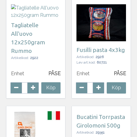
Tagliatelle
All'uovo
12x250gram
Fusilli pasta 4x3kg
Rummo
Artikelkod:
2926
Artikelkod:
2922
Lev art.kod:
60721
Enhet
PÅSE
Enhet
PÅSE
Köp
Köp
Bucatini Torrpasta
Girolomoni 500g
Artikelkod:
29351