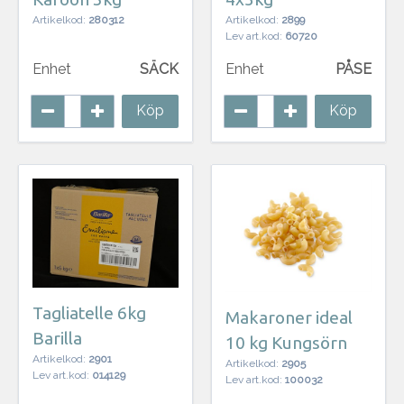
Artikelkod:
280312
Artikelkod:
2899
Lev art.kod:
60720
Enhet
SÄCK
Enhet
PÅSE
Köp
Köp
Tagliatelle 6kg
Makaroner ideal
Barilla
10 kg Kungsörn
Artikelkod:
2901
Artikelkod:
2905
Lev art.kod:
014129
Lev art.kod:
100032