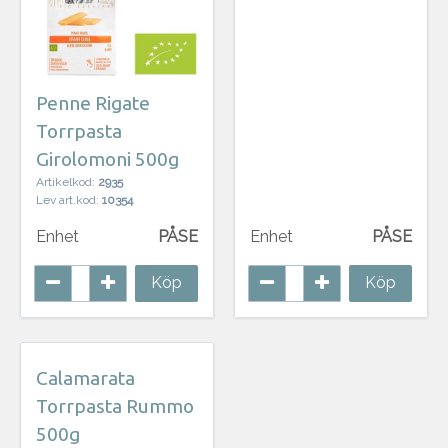
Penne Rigate
Torrpasta
Girolomoni 500g
Artikelkod:
2935
Lev art.kod:
10354
Enhet
PÅSE
Enhet
PÅSE
Köp
Köp
Calamarata
Torrpasta Rummo
500g