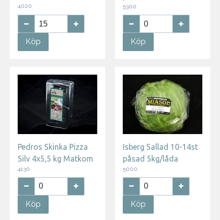
4020
5300
Köp
Köp
Pedros Skinka Pizza
Isberg Sallad 10-14st
Silv 4x5,5 kg Matkom
påsad 5kg/låda
4130
5000
Köp
Köp