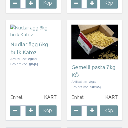
Köp
Köp
Nudlar ägg 6kg
bulk Katoz
Artikelkod:
29101
Lev art.kod:
90414
Gemelli pasta 7kg
KÖ
Artikelkod:
2911
Lev art.kod:
101124
Enhet
KART
Enhet
KART
Köp
Köp