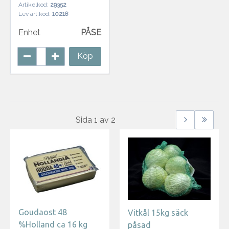
Artikelkod:
29352
Lev art.kod:
10218
Enhet
PÅSE
Köp
Sida
1
av
2
Goudaost 48
Vitkål 15kg säck
%Holland ca 16 kg
påsad