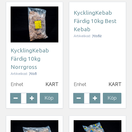
KycklingKebab
Färdig 10kg Best
Kebab
Artikelkod:
70162
KycklingKebab
Färdig 10kg
Norrgross
Artikelkod:
7016
Enhet
KART
Enhet
KART
Köp
Köp