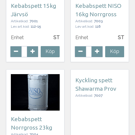
Kebabspett 15kg
Kebabspett NISO
Järvsö
16kg Norrgross
Artikelkod:
7001
Artikelkod:
7003
Lev art.kod:
112-15
Lev art.kod:
116
Enhet
ST
Enhet
ST
Köp
Köp
Kyckling spett
Shawarma Prov
Artikelkod:
7007
Kebabspett
Norrgross 23kg
Artikelkod:
7004