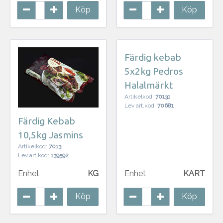
Köp
Köp
Färdig kebab
5x2kg Pedros
Halalmärkt
Artikelkod:
70131
Lev art.kod:
70681
Färdig Kebab
10,5kg Jasmins
Artikelkod:
7013
Lev art.kod:
139592
Enhet
KG
Enhet
KART
Köp
Köp