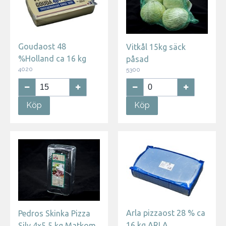
Goudaost 48
Vitkål 15kg säck
%Holland ca 16 kg
påsad
4020
5300
Köp
Köp
Arla pizzaost 28 % ca
Pedros Skinka Pizza
16 kg ARLA
Silv 4x5,5 kg Matkom