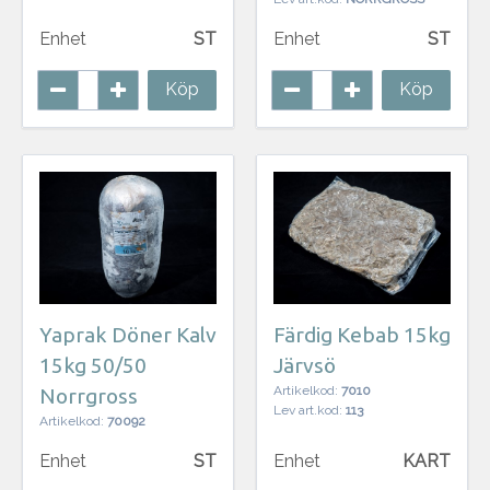
Enhet
ST
Enhet
ST
Köp
Köp
Yaprak Döner Kalv
Färdig Kebab 15kg
15kg 50/50
Järvsö
Artikelkod:
7010
Norrgross
Lev art.kod:
113
Artikelkod:
70092
Enhet
ST
Enhet
KART