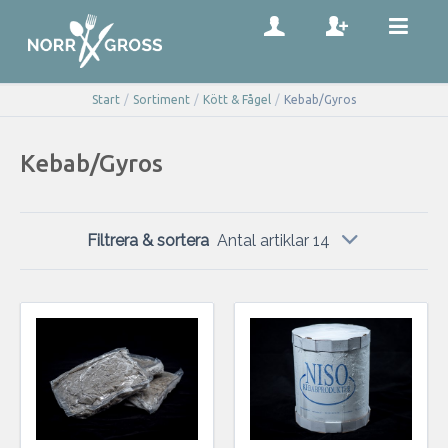
Start
/
Sortiment
/
Kött & Fågel
/
Kebab/Gyros
Kebab/Gyros
Filtrera & sortera
Antal artiklar 14