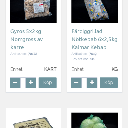
Gyros 5x2kg
Färdiggrillad
Norrgross av
Nötkebab 6x2,5kg
karre
Kalmar Kebab
Artikelkod:
70172
Artikelkod:
7019
Lev art.kod:
111
Enhet
KART
Enhet
KG
Köp
Köp