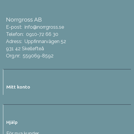
Norrgross AB
E-post:
info@norrgross.se
Telefon:
0910-72 66 30
Adress:
Uppfinnarvägen 52
931 42 Skellefteå
Org.nr:
559069-8592
Mitt konto
Hjälp
För nya kunder