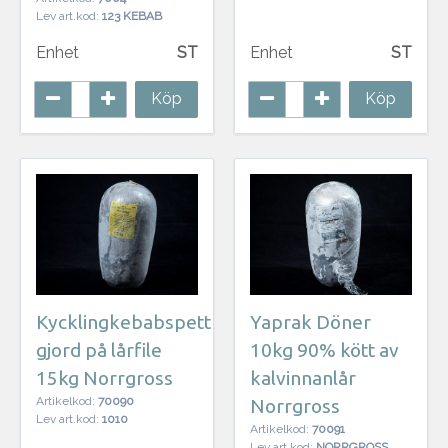
Lev art.kod:
123 KEBAB
Enhet
ST
Enhet
ST
Köp
Köp
Kycklingkebabspett
Yaprak Döner
gjord på lårfile
10kg 90% kött av
15kg Norrgross
kalvinnanlår
Artikelkod:
70090
Norrgross
Lev art.kod:
1010
Artikelkod:
70091
Lev art.kod:
NORRGROSS