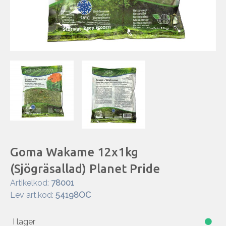
Goma Wakame 12x1kg
(Sjögräsallad) Planet Pride
Artikelkod:
78001
Lev art.kod:
54198OC
I lager