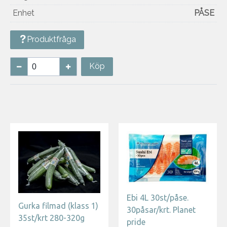
Enhet
PÅSE
Produktfråga
Köp
Ebi 4L 30st/påse.
Gurka filmad (klass 1)
30påsar/krt. Planet
35st/krt 280-320g
pride