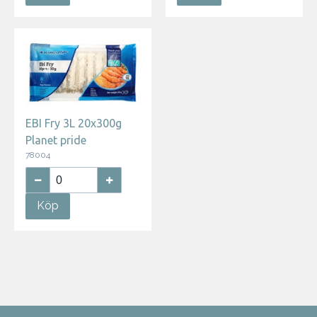
EBI Fry 3L 20x300g
Planet pride
78004
Köp