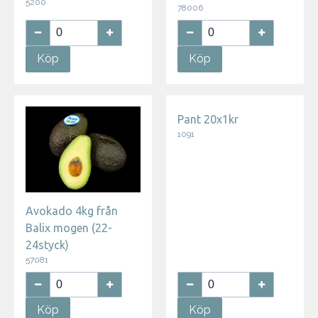
5200
78006
Köp
Köp
Pant 20x1kr
1091
Avokado 4kg från
Balix mogen (22-
24styck)
57081
Köp
Köp