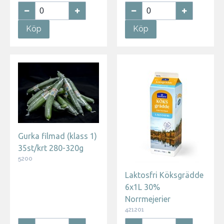
Köp
Köp
Gurka filmad (klass 1)
35st/krt 280-320g
5200
Laktosfri Köksgrädde
6x1L 30%
Norrmejerier
421201