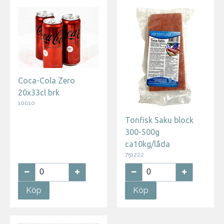
Coca-Cola Zero
20x33cl brk
10010
Tonfisk Saku block
300-500g
ca10kg/låda
751222
Köp
Köp