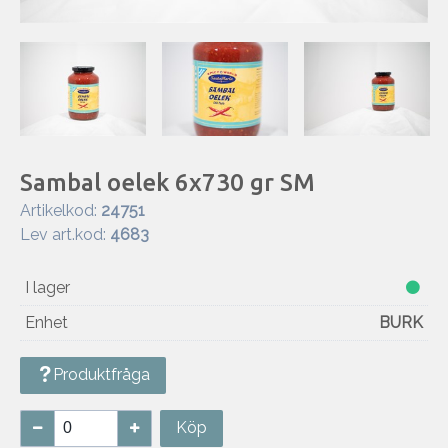
Sambal oelek 6x730 gr SM
Artikelkod:
24751
Lev art.kod:
4683
I lager
Enhet
BURK
Produktfråga
Köp