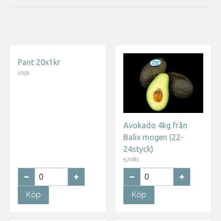
Pant 20x1kr
1091
Avokado 4kg från
Balix mogen (22-
24styck)
57081
Köp
Köp