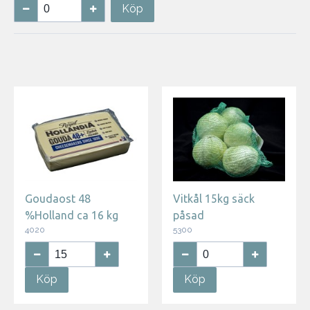
Köp
Goudaost 48
Vitkål 15kg säck
%Holland ca 16 kg
påsad
4020
5300
Köp
Köp