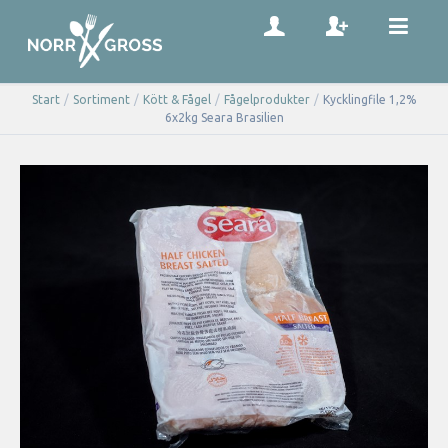
Start
/
Sortiment
/
Kött & Fågel
/
Fågelprodukter
/
Kycklingfile 1,2%
6x2kg Seara Brasilien