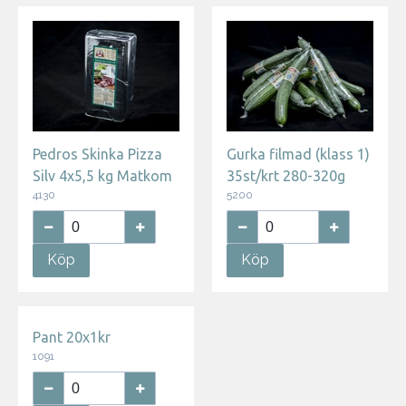
Pedros Skinka Pizza
Gurka filmad (klass 1)
Silv 4x5,5 kg Matkom
35st/krt 280-320g
4130
5200
Köp
Köp
Pant 20x1kr
1091