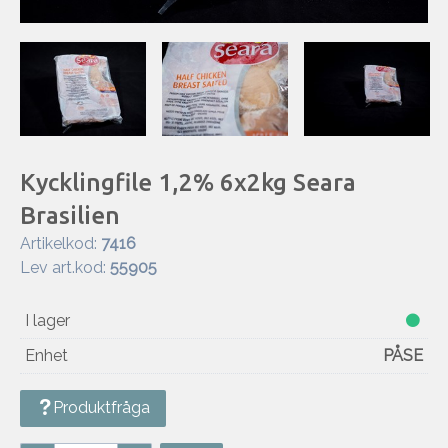
Kycklingfile 1,2% 6x2kg Seara
Brasilien
Artikelkod:
7416
Lev art.kod:
55905
I lager
Enhet
PÅSE
Produktfråga