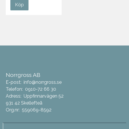
Köp
Norrgross AB
E-post:
info@norrgross.se
Telefon:
0910-72 66 30
Adress:
Uppfinnarvägen 52
931 42 Skellefteå
Org.nr:
559069-8592