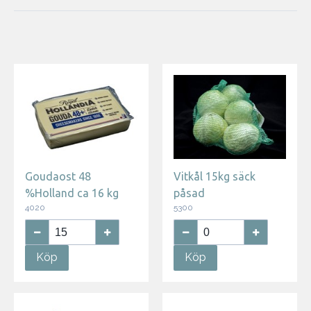
Goudaost 48
Vitkål 15kg säck
%Holland ca 16 kg
påsad
4020
5300
Köp
Köp