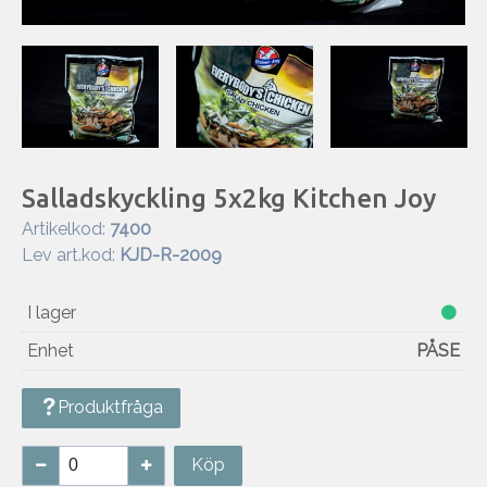
Salladskyckling 5x2kg Kitchen Joy
Artikelkod:
7400
Lev art.kod:
KJD-R-2009
I lager
Enhet
PÅSE
Produktfråga
Köp