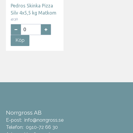
Pedros Skinka Pizza
Silv 4x5,5 kg Matkom
4130
Köp
Norrgross AB
E-post:
info@norrgross.se
Telefon:
0910-72 66 30