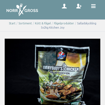
Start
/
Sortiment
/
Kött & Fågel
/
Fågelprodukter
/
Salladskyckling
5x2kg Kitchen Joy