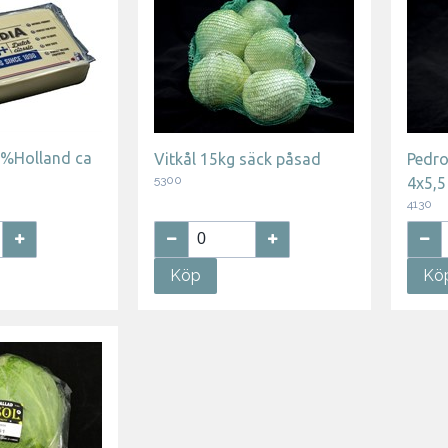
 %Holland ca
Vitkål 15kg säck påsad
Pedro
5300
4x5,
4130
Köp
Kö