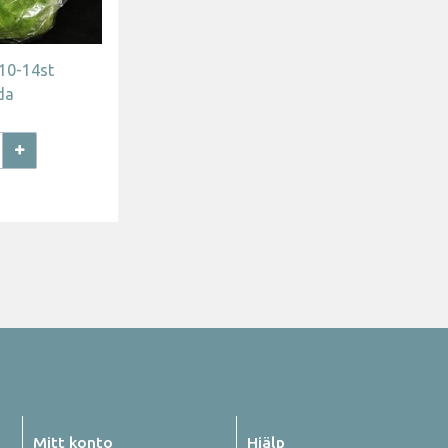
 10-14st
da
Mitt konto
Hjälp