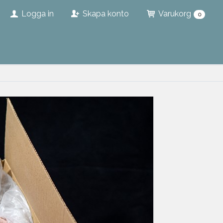
Logga in
Skapa konto
Varukorg
0