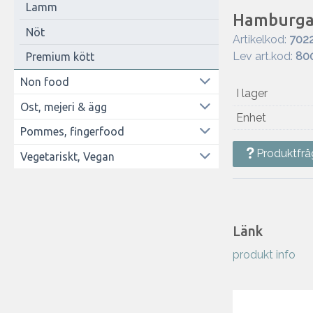
Lamm
Hamburgar
Nöt
Artikelkod:
702
Lev art.kod:
80
Premium kött
Non food
I lager
Ost, mejeri & ägg
Enhet
Pommes, fingerfood
Produktfrå
Vegetariskt, Vegan
Länk
produkt info