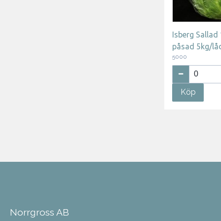
Isberg Sallad
påsad 5kg/lå
5000
Köp
Norrgross AB