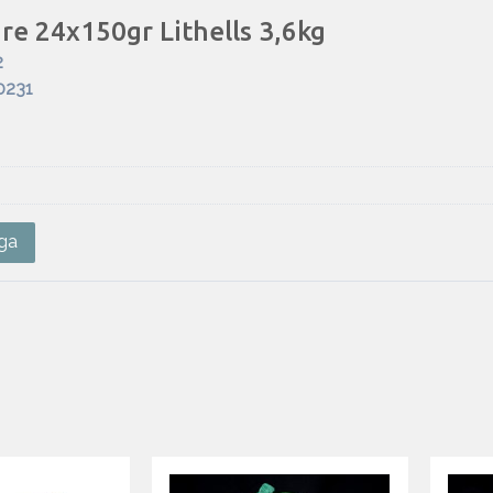
e 24x150gr Lithells 3,6kg
2
0231
ga