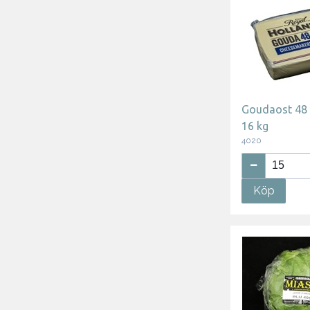
Goudaost 48
16 kg
4020
Köp