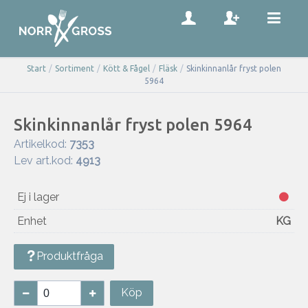
Start
/
Sortiment
/
Kött & Fågel
/
Fläsk
/
Skinkinnanlår fryst polen
5964
Skinkinnanlår fryst polen 5964
Artikelkod:
7353
Lev art.kod:
4913
Ej i lager
Enhet
KG
Produktfråga
Köp