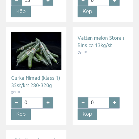
Köp
Köp
Vatten melon Stora i
Bins ca 13kg/st
59201
Gurka filmad (klass 1)
35st/krt 280-320g
5200
Köp
Köp