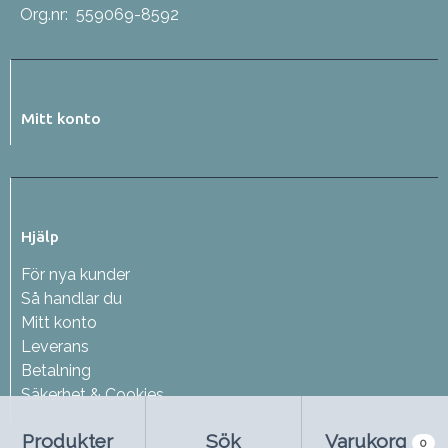
Org.nr:
559069-8592
Mitt konto
Hjälp
För nya kunder
Så handlar du
Mitt konto
Leverans
Betalning
Säkerhet & Cookies
Produkter
Sök
Varukorg
0