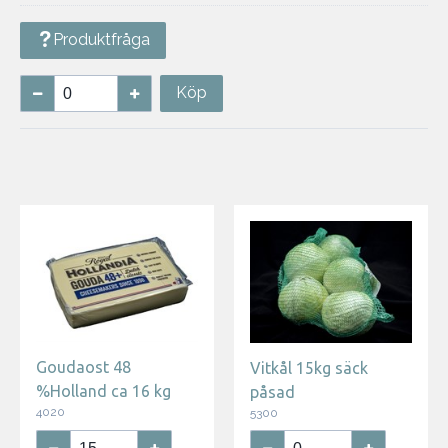
Produktfråga
Köp
Goudaost 48
Vitkål 15kg säck
%Holland ca 16 kg
påsad
4020
5300