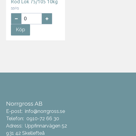
Röd Lök 75/105 10kg
5505
Köp
Norrgross AB
E-post:
info@norrgross.se
Telefon:
0910-72 66 30
Adress:
Uppfinnarvägen 52
931 42 Skellefteå