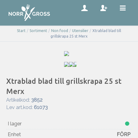
Start
/
Sortiment
/
Non food
/
Utensilier
/
Xtrablad blad till
grillskrapa 25 st Merx
Xtrablad blad till grillskrapa 25 st
Merx
Artikelkod:
3852
Lev art.kod:
61073
I lager
Enhet
FÖRP