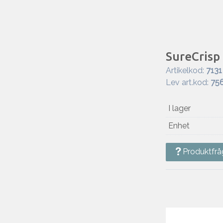
SureCrisp
Artikelkod:
7131
Lev art.kod:
75
I lager
Enhet
Produktfrå