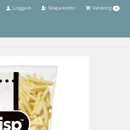
Logga in
Skapa konto
Varukorg
0