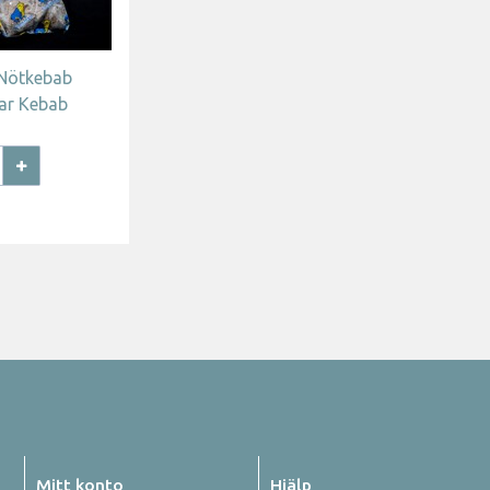
 Nötkebab
ar Kebab
Mitt konto
Hjälp