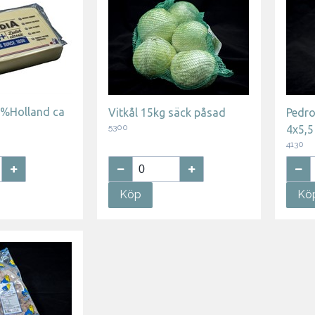
 %Holland ca
Vitkål 15kg säck påsad
Pedro
5300
4x5,
4130
Köp
Kö