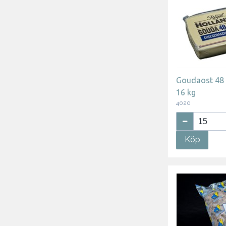
Goudaost 48
16 kg
4020
Köp