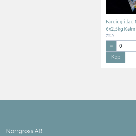
Färdiggrillad
6x2,5kg Kalm
7019
Köp
Norrgross AB