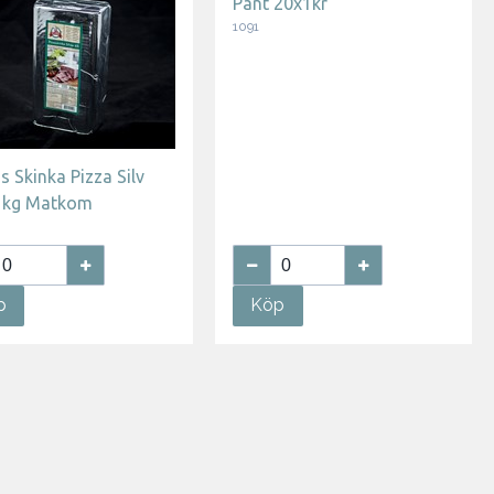
Pant 20x1kr
1091
s Skinka Pizza Silv
5 kg Matkom
p
Köp