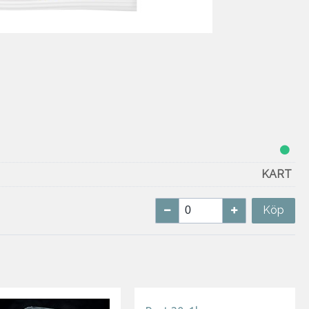
KART
Köp