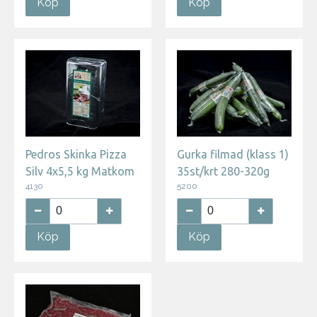
Köp
Köp
Pedros Skinka Pizza
Gurka filmad (klass 1)
Silv 4x5,5 kg Matkom
35st/krt 280-320g
4130
5200
Köp
Köp