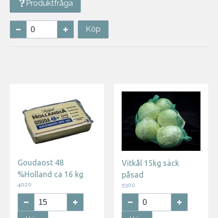
Produktfråga
Köp
Goudaost 48
Vitkål 15kg säck
%Holland ca 16 kg
påsad
4020
5300