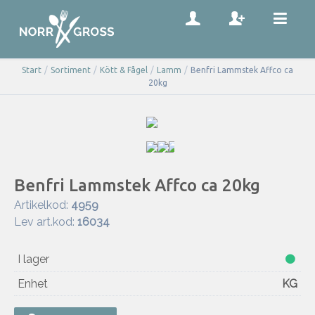
Start
/
Sortiment
/
Kött & Fågel
/
Lamm
/
Benfri Lammstek Affco ca
20kg
Benfri Lammstek Affco ca 20kg
Artikelkod:
4959
Lev art.kod:
16034
I lager
Enhet
KG