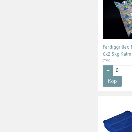
Färdiggrillad
6x2,5kg Kalm
7019
Köp