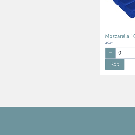
Mozzarella 1
4045
Köp