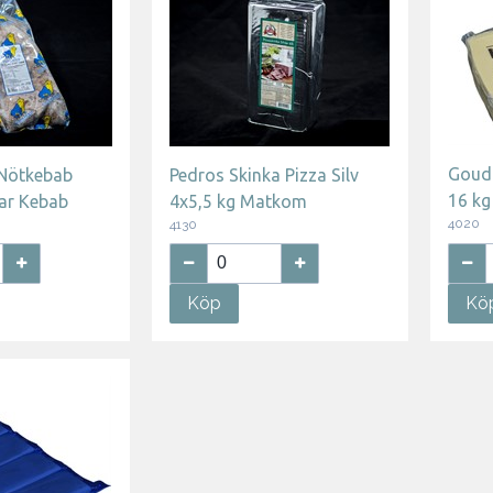
Goud
 Nötkebab
Pedros Skinka Pizza Silv
16 kg
ar Kebab
4x5,5 kg Matkom
4020
4130
Köp
Kö