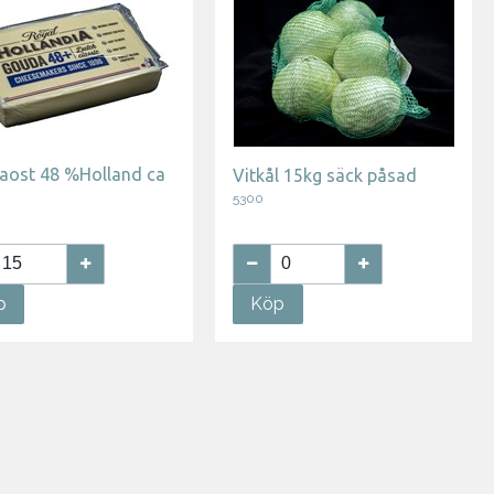
aost 48 %Holland ca
Vitkål 15kg säck påsad
5300
p
Köp