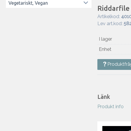
Vegetariskt, Vegan
Riddarfil
Artikelkod:
401
Lev art.kod:
58
I lager
Enhet
Produktfrå
Länk
Produkt info