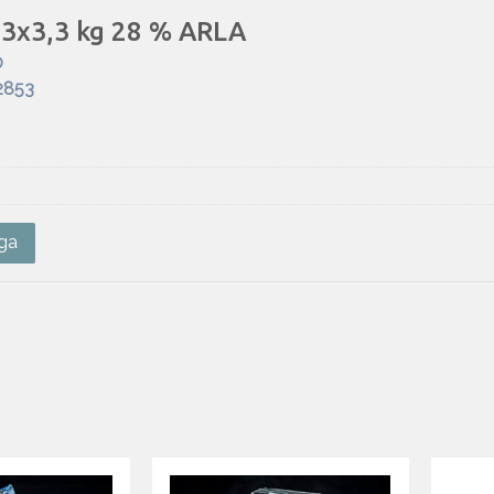
e 3x3,3 kg 28 % ARLA
0
2853
ga