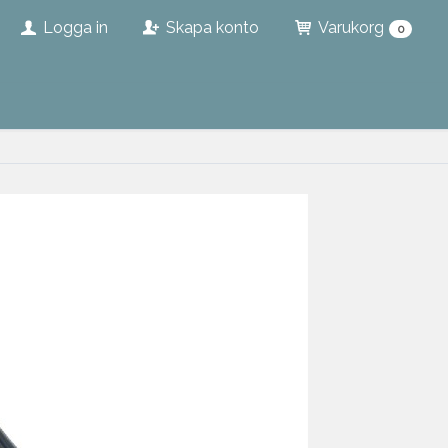
Logga in
Skapa konto
Varukorg
0